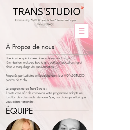
À Propos de nous
Une équipe spécialisée dans la transformation, la
féminisation, make-up boy to girl, coiffure, crossdressing et
dans le maquillage de transformation.
Proposés par Ludivine et Rodolphe dans leur HOME-STUDIO
proche de Vichy.
Le programme de Trans'Studio :
Il a été crée afin de concevoir votre programme adapté en
fonction de votre stade, de votre âge, morphologie et but que
vous désirer atteindre.
ÉQUIPE