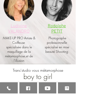
Ludivine
Rodolphe
VALANDRO
PETIT
MAKE-UP PRO Artiste &
Photographe
Coiffeuse
professionnelle
spécialisée dans le
spécialisé en mise
maquillage de la
beauté Shooting
métamorphose,et de
l'illusion
Trans'studio vous métamorphose
boy to girl
Entrée