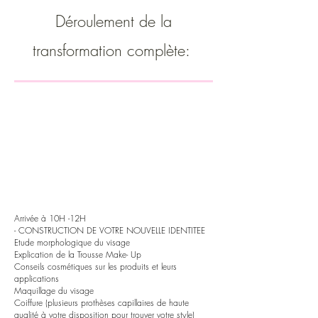
Déroulement de la
transformation complète:
Arrivée à 10H -12H
- CONSTRUCTION DE VOTRE NOUVELLE IDENTITEE
Etude morphologique du visage
Explication de la Trousse Make- Up
Conseils cosmétiques sur les produits et leurs
applications
Maquillage du visage
Coiffure (plusieurs prothèses capillaires de haute
qualité à votre disposition pour trouver votre style)