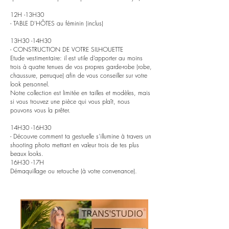
12H -13H30
- TABLE D'HÔTES
au féminin (inclus)
13H30 -14H30
- CONSTRUCTION DE VOTRE SILHOUETTE
Etude vestimentaire: il est utile d’apporter au moins
trois à quatre tenues de vos propres garde-robe (robe,
chaussure, perruque) afin de vous conseiller sur votre
look personnel.
Notre collection est limitée en tailles et modèles, mais
si vous trouvez une pièce qui vous plaît, nous
pouvons vous la prêter.
14H30 -16H30
-
Découvre comment ta gestuelle s'illumine à travers un
shooting photo mettant en valeur trois de tes plus
beaux looks.
16H30 -17H
Démaquillage ou retouche (à votre convenance).